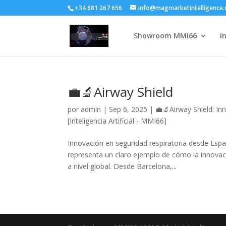
+34 681 267 656
info@magmarketintelligence
Showroom MMI66
I
💼🔬Airway Shield
por
admin
|
Sep 6, 2025
|
💼🔬Airway Shield: In
[Inteligencia Artificial - MMI66]
Innovación en seguridad respiratoria desde Esp
representa un claro ejemplo de cómo la innovac
a nivel global. Desde Barcelona,...