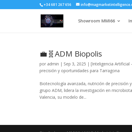
+34 681 267 656
info@magmarketintelligence
Showroom MMI66
I
💼🧬ADM Biopolis
por
admin
|
Sep 3, 2025
|
[Inteligencia Artificia
precisión y oportunidades para Tarragona
Biotecnología avanzada, nutrición de precisión
grupo ADM, lidera la investigación en microbiota
Valencia, su modelo de...