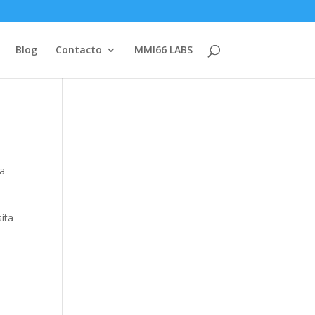
Blog
Contacto
MMI66 LABS
ia
sita