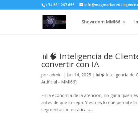
+34 681 267 656
info@magmarketintelligence
Showroom MMI66
I
📊🧠 Inteligencia de Client
convertir con IA
por
admin
|
Jun 14, 2025
|
📊🧠 Inteligencia de C
Artificial - MMI66]
En la economía de la atención, no gana quien esp
antes de que lo sepa. Y eso es lo que permite la I
segmentación estática a...