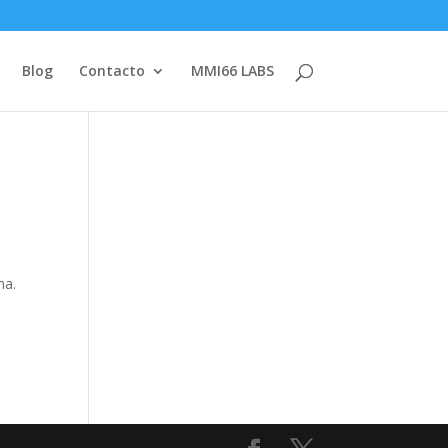
Blog
Contacto
MMI66 LABS
e
na.