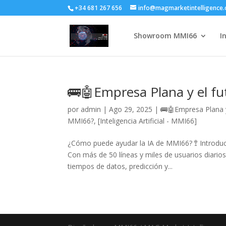
+34 681 267 656
info@magmarketintelligence
Showroom MMI66
I
🚌🤖Empresa Plana y el fu
por
admin
|
Ago 29, 2025
|
🚌🤖Empresa Plana y
MMI66?
,
[Inteligencia Artificial - MMI66]
¿Cómo puede ayudar la IA de MMI66? 🚏 Introdu
Con más de 50 líneas y miles de usuarios diario
tiempos de datos, predicción y...