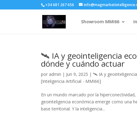
+34 681 267 656
info@magmarketintelligence
Showroom MMI66
I
🛰️ IA y geointeligencia e
dónde y cuándo actuar
por
admin
|
Jun 9, 2025
|
🛰️ IA y geointeligen
[Inteligencia Artificial - MMI66]
En un mundo marcado por la hiperconectividad, la
geointeligencia económica emerge como una herr
base territorial. Y la inteligencia...