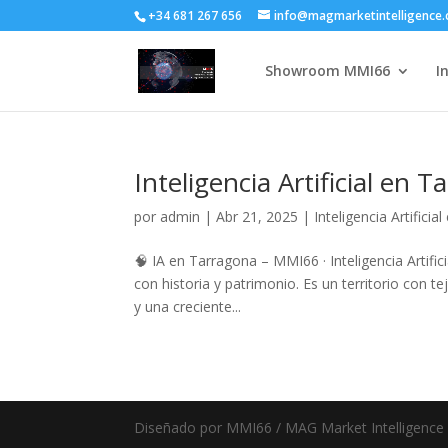
+34 681 267 656
info@magmarketintelligence
Showroom MMI66
I
Inteligencia Artificial en
por
admin
|
Abr 21, 2025
|
Inteligencia Artifici
🧠 IA en Tarragona – MMI66 · Inteligencia Artific
con historia y patrimonio. Es un territorio con te
y una creciente...
Diseñado por MMI66 / MAG Market Intelligenc