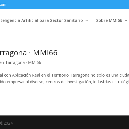
.com
nteligencia Artificial para Sector Sanitario
Sobre MMI66
 Tarragona · MMI66
al en Tarragona · MMI66
ial con Aplicación Real en el Territorio Tarragona no solo es una ciud
jido empresarial diverso, centros de investigación, industrias estratég
e ©2024