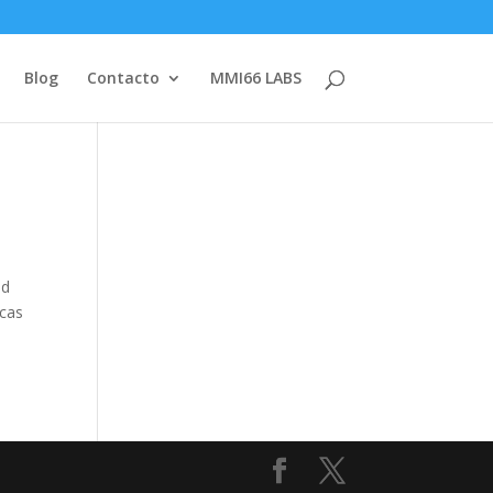
Blog
Contacto
MMI66 LABS
ad
icas