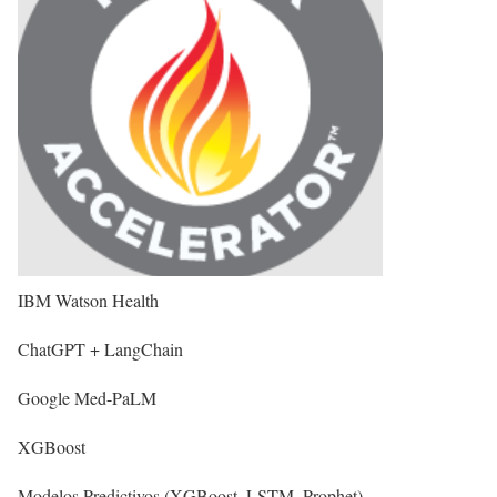
IBM Watson Health
ChatGPT + LangChain
Google Med-PaLM
XGBoost
Modelos Predictivos (XGBoost, LSTM, Prophet)