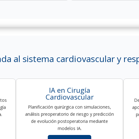
ada al sistema cardiovascular y res
IA en Cirugía
Cardiovascular
ntos
De
Planificación quirúrgica con simulaciones,
gía
apo
análisis preoperatorio de riesgo y predicción
a.
p
de evolución postoperatoria mediante
modelos IA.