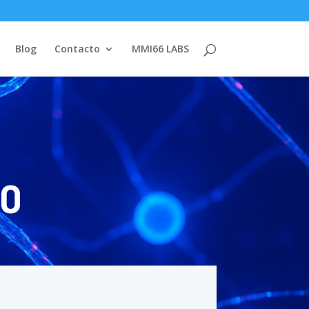
Blog
Contacto
MMI66 LABS
io