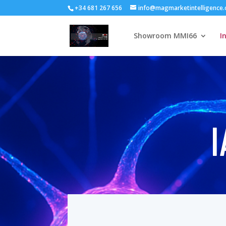
+34 681 267 656
info@magmarketintelligence
Showroom MMI66
I
I