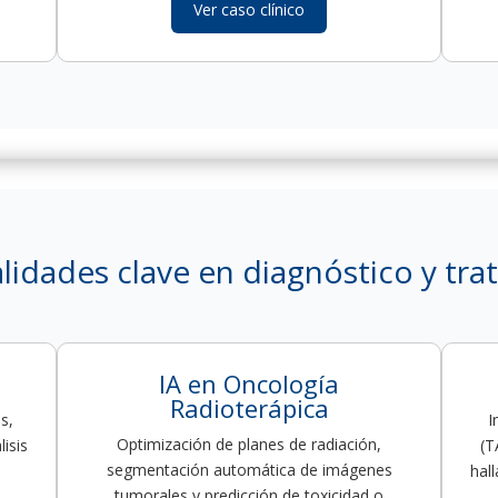
Ver caso clínico
alidades clave en diagnóstico y t
IA en Oncología
Radioterápica
s,
I
Optimización de planes de radiación,
isis
(T
segmentación automática de imágenes
hal
tumorales y predicción de toxicidad o