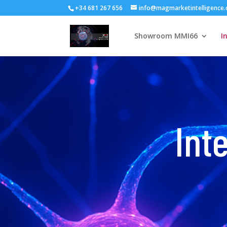
+34 681 267 656
info@magmarketintelligence
Showroom MMI66
I
Inte