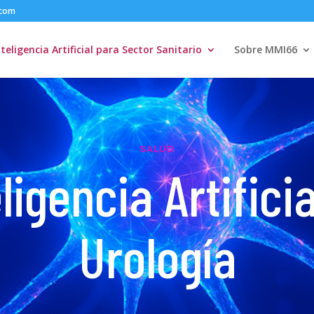
.com
nteligencia Artificial para Sector Sanitario
Sobre MMI66
SALUD
ligencia Artifici
Urología