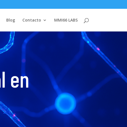
Blog
Contacto
MMI66 LABS
al en