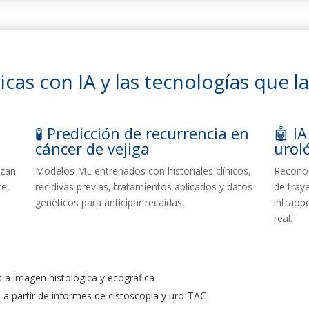
nicas con IA y las tecnologías que l
🧪 Predicción de recurrencia en
🤖 IA
cáncer de vejiga
urol
izan
Modelos ML entrenados con historiales clínicos,
Reconoc
re,
recidivas previas, tratamientos aplicados y datos
de traye
genéticos para anticipar recaídas.
intraop
real.
a imagen histológica y ecográfica
 a partir de informes de cistoscopia y uro-TAC