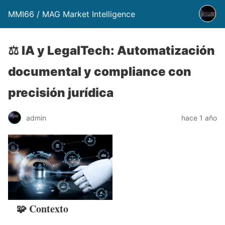
MMI66 / MAG Market Intelligence
⚖️ IA y LegalTech: Automatización
documental y compliance con
precisión jurídica
admin
hace 1 año
🧩 Contexto