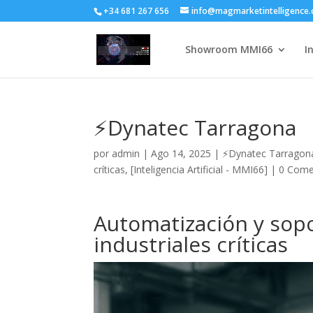
+34 681 267 656
info@magmarketintelligence
Showroom MMI66
I
⚡Dynatec Tarragona
por
admin
|
Ago 14, 2025
|
⚡Dynatec Tarragona:
críticas
,
[Inteligencia Artificial - MMI66]
|
0 Come
Automatización y sopo
industriales críticas