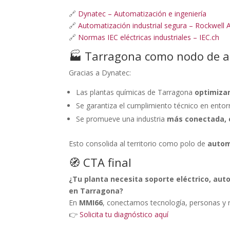
🔗
Dynatec – Automatización e ingeniería
🔗
Automatización industrial segura – Rockwell
🔗
Normas IEC eléctricas industriales – IEC.ch
🏭 Tarragona como nodo de au
Gracias a Dynatec:
Las plantas químicas de Tarragona
optimizan
Se garantiza el cumplimiento técnico en entorn
Se promueve una industria
más conectada, c
Esto consolida al territorio como polo de
autom
🧭 CTA final
¿Tu planta necesita soporte eléctrico, au
en Tarragona?
En
MMI66
, conectamos tecnología, personas y re
👉
Solicita tu diagnóstico aquí