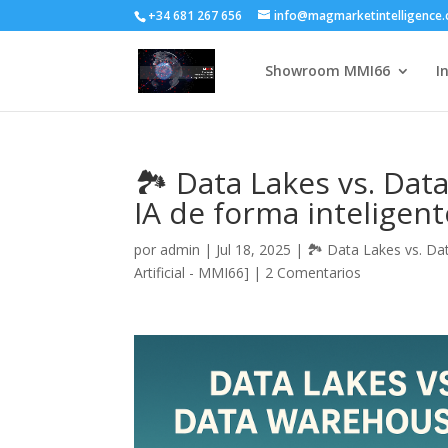
+34 681 267 656
info@magmarketintelligence
Showroom MMI66
I
🏞️ Data Lakes vs. Da
IA de forma inteligent
por
admin
|
Jul 18, 2025
|
🏞️ Data Lakes vs. Da
Artificial - MMI66]
|
2 Comentarios