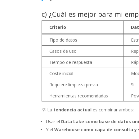
c) ¿Cuál es mejor para mi em
Criterio
Da
Tipo de datos
Est
Casos de uso
Rep
Tiempo de respuesta
Ráp
Coste inicial
Mod
Requiere limpieza previa
Sí
Herramientas recomendadas
Pow
💡 La
tendencia actual
es combinar ambos:
Usar el
Data Lake como base de datos uni
Y el
Warehouse como capa de consulta y v