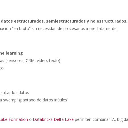
e
datos estructurados, semiestructurados y no estructurados
.
ación “en bruto” sin necesidad de procesarlos inmediatamente.
ne learning
as (sensores, CRM, video, texto)
to
sultar los datos
ta swamp” (pantano de datos inútiles)
ake Formation
o
Databricks Delta Lake
permiten combinar IA, big da