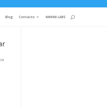
Blog
Contacto
MMI66 LABS
ar
cia