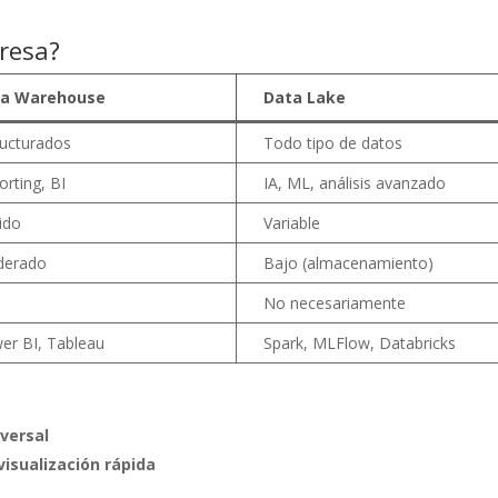
presa?
ta Warehouse
Data Lake
ructurados
Todo tipo de datos
orting, BI
IA, ML, análisis avanzado
ido
Variable
erado
Bajo (almacenamiento)
No necesariamente
er BI, Tableau
Spark, MLFlow, Databricks
versal
isualización rápida