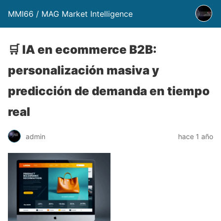
MMI66 / MAG Market Intelligence
🛒 IA en ecommerce B2B:
personalización masiva y
predicción de demanda en tiempo
real
admin
hace 1 año