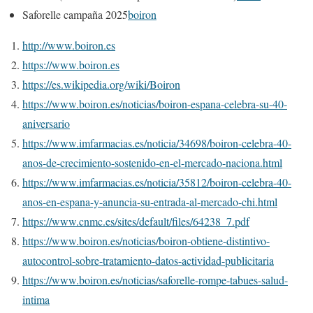
Saforelle campaña 2025
boiron
http://www.boiron.es
https://www.boiron.es
https://es.wikipedia.org/wiki/Boiron
https://www.boiron.es/noticias/boiron-espana-celebra-su-40-
aniversario
https://www.imfarmacias.es/noticia/34698/boiron-celebra-40-
anos-de-crecimiento-sostenido-en-el-mercado-naciona.html
https://www.imfarmacias.es/noticia/35812/boiron-celebra-40-
anos-en-espana-y-anuncia-su-entrada-al-mercado-chi.html
https://www.cnmc.es/sites/default/files/64238_7.pdf
https://www.boiron.es/noticias/boiron-obtiene-distintivo-
autocontrol-sobre-tratamiento-datos-actividad-publicitaria
https://www.boiron.es/noticias/saforelle-rompe-tabues-salud-
intima