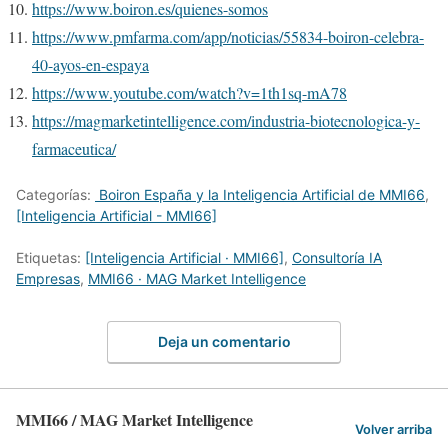
https://www.boiron.es/quienes-somos
https://www.pmfarma.com/app/noticias/55834-boiron-celebra-
40-ayos-en-espaya
https://www.youtube.com/watch?v=1th1sq-mA78
https://magmarketintelligence.com/industria-biotecnologica-y-
farmaceutica/
Categorías:
Boiron España y la Inteligencia Artificial de MMI66
,
[Inteligencia Artificial - MMI66]
Etiquetas:
[Inteligencia Artificial · MMI66]
,
Consultoría IA
Empresas
,
MMI66 · MAG Market Intelligence
Deja un comentario
MMI66 / MAG Market Intelligence
Volver arriba