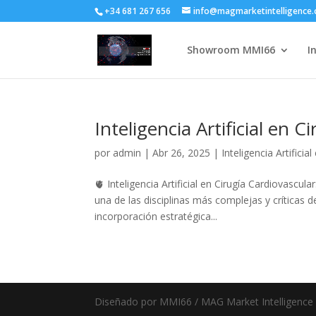
+34 681 267 656
info@magmarketintelligence
Showroom MMI66
I
Inteligencia Artificial en C
por
admin
|
Abr 26, 2025
|
Inteligencia Artificia
🫀 Inteligencia Artificial en Cirugía Cardiovascula
una de las disciplinas más complejas y críticas d
incorporación estratégica...
Diseñado por MMI66 / MAG Market Intelligenc