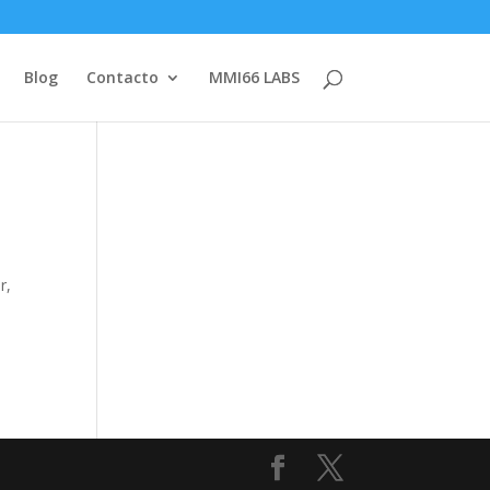
Blog
Contacto
MMI66 LABS
r,