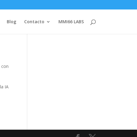
Blog
Contacto
MMI66 LABS
d con
la IA