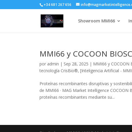
+34 681 267 656
info@magmarketintelligence
Showroom MMI66
I
MMI66 y COCOON BIOSCI
por
admin
|
Sep 28, 2025
|
MMI66 y COCOON BIOS
tecnología CrisBio®
,
[Inteligencia Artificial - MM
Proteínas recombinantes disruptivas y sosteni
de MMI66 · MAG Market Intelligence COCOON BIOS
proteínas recombinantes mediante su...