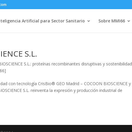
.com
nteligencia Artificial para Sector Sanitario
Sobre MMI66
ENCE S.L.
CIENCE S.L.: proteínas recombinantes disruptivas y sostenibilida
I66]
bilidad con tecnología CrisBio® GEO Madrid – COCOON BIOSCIENCE y 
CIENCE S.L. reinventa la expresión y producción industrial de