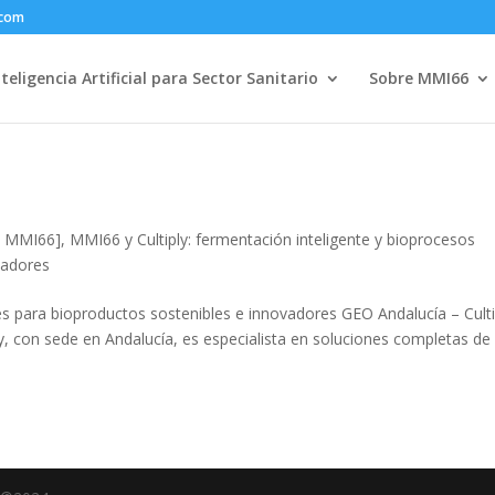
.com
nteligencia Artificial para Sector Sanitario
Sobre MMI66
l - MMI66]
,
MMI66 y Cultiply: fermentación inteligente y bioprocesos
vadores
es para bioproductos sostenibles e innovadores GEO Andalucía – Culti
ly, con sede en Andalucía, es especialista en soluciones completas de