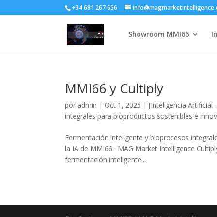
+34 681 267 656
info@magmarketintelligence
Showroom MMI66
I
MMI66 y Cultiply
por
admin
|
Oct 1, 2025
|
[Inteligencia Artificia
integrales para bioproductos sostenibles e inno
Fermentación inteligente y bioprocesos integral
la IA de MMI66 · MAG Market Intelligence Cultip
fermentación inteligente...