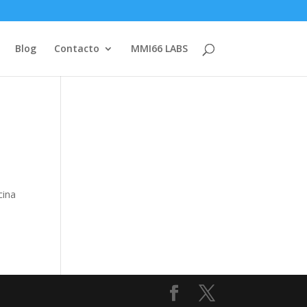
Blog
Contacto
MMI66 LABS
cina