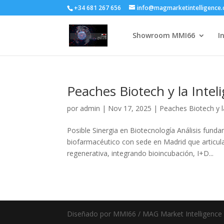
+34 681 267 656
info@magmarketintelligence
Showroom MMI66
I
Peaches Biotech y la Intel
por
admin
|
Nov 17, 2025
|
Peaches Biotech y la
Posible Sinergia en Biotecnología Análisis fund
biofarmacéutico con sede en Madrid que articul
regenerativa, integrando bioincubación, I+D...
Diseñado por MMI66 / MAG Market Intelligenc