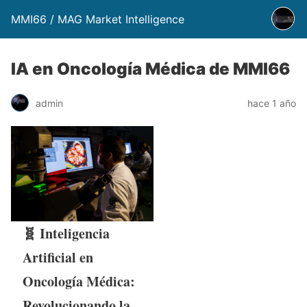
MMI66 / MAG Market Intelligence
IA en Oncología Médica de MMI66
admin
hace 1 año
🧬 Inteligencia
Artificial en
Oncología Médica:
Revolucionando la