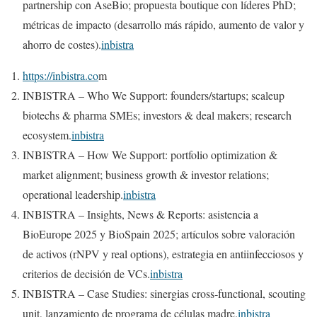
partnership con AseBio; propuesta boutique con líderes PhD;
métricas de impacto (desarrollo más rápido, aumento de valor y
ahorro de costes).
inbistra
https://inbistra.co
m
INBISTRA – Who We Support: founders/startups; scaleup
biotechs & pharma SMEs; investors & deal makers; research
ecosystem.
inbistra
INBISTRA – How We Support: portfolio optimization &
market alignment; business growth & investor relations;
operational leadership.
inbistra
INBISTRA – Insights, News & Reports: asistencia a
BioEurope 2025 y BioSpain 2025; artículos sobre valoración
de activos (rNPV y real options), estrategia en antiinfecciosos y
criterios de decisión de VCs.
inbistra
INBISTRA – Case Studies: sinergias cross‑functional, scouting
unit, lanzamiento de programa de células madre.
inbistra