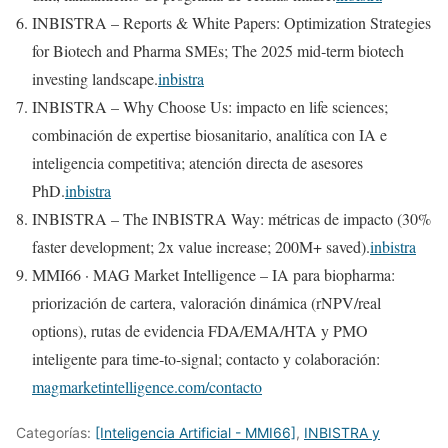
INBISTRA – Reports & White Papers: Optimization Strategies
for Biotech and Pharma SMEs; The 2025 mid‑term biotech
investing landscape.
inbistra
INBISTRA – Why Choose Us: impacto en life sciences;
combinación de expertise biosanitario, analítica con IA e
inteligencia competitiva; atención directa de asesores
PhD.
inbistra
INBISTRA – The INBISTRA Way: métricas de impacto (30%
faster development; 2x value increase; 200M+ saved).
inbistra
MMI66 · MAG Market Intelligence – IA para biopharma:
priorización de cartera, valoración dinámica (rNPV/real
options), rutas de evidencia FDA/EMA/HTA y PMO
inteligente para time‑to‑signal; contacto y colaboración:
magmarketintelligence.com/contacto
Categorías:
[Inteligencia Artificial - MMI66]
,
INBISTRA y