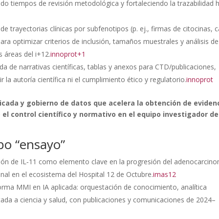
ndo tiempos de revisión metodológica y fortaleciendo la trazabilidad 
de trayectorias clínicas por subfenotipos (p. ej., firmas de citocinas, 
ara optimizar criterios de inclusión, tamaños muestrales y análisis de
 áreas del i+12.
innoprot+1
a de narrativas científicas, tablas y anexos para CTD/publicaciones,
r la autoría científica ni el cumplimiento ético y regulatorio.
innoprot
icada y gobierno de datos que acelera la obtención de eviden
el control científico y normativo en el equipo investigador de
ipo “ensayo”
ficación de IL‑11 como elemento clave en la progresión del adenocarcin
onal en el ecosistema del Hospital 12 de Octubre.
imas12
rma MMI en IA aplicada: orquestación de conocimiento, analítica
da a ciencia y salud, con publicaciones y comunicaciones de 2024–