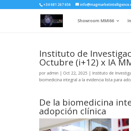
+34 681 267 656
info@magmarketintelligence
Showroom MMI66
I
Instituto de Investiga
Octubre (i+12) x IA M
por
admin
|
Oct 22, 2025
|
Instituto de Investi
biomedicina integral a la evidencia lista para ado
De la biomedicina inte
adopción clínica