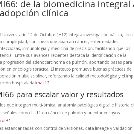
I66: de la biomedicina integral 
 adopción clínica
l Universitario 12 de Octubre (i+12) integra investigación básica, clínic
lta complejidad, con líneas que abarcan cáncer, enfermedades
infecciosas, inmunología y medicina de precisión, facilitando que los
tencial. Entre sus avances recientes destaca la identificación de la
 la progresión del adenocarcinoma de pulmón, aportando bases para
ción en oncología torácica. El instituto promueve buenas prácticas de
oración multidisciplinar, reforzando la calidad metodológica y el im
nción hospitalaria.
imas12
MI66 para escalar valor y resultados
s que integran multi‑ómica, anatomía patológica digital e historia cl
a de señales como IL‑11 en cáncer de pulmón y orientar ensayos
prot+1
nes estandarizadas con control de versiones, data lineage y validación