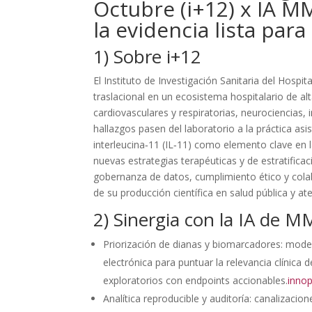
Octubre (i+12) x IA MM
la evidencia lista para
1) Sobre i+12
El Instituto de Investigación Sanitaria del Hospita
traslacional en un ecosistema hospitalario de a
cardiovasculares y respiratorias, neurociencias, 
hallazgos pasen del laboratorio a la práctica asis
interleucina‑11 (IL‑11) como elemento clave en
nuevas estrategias terapéuticas y de estratifica
gobernanza de datos, cumplimiento ético y colab
de su producción científica en salud pública y ate
2) Sinergia con la IA de M
Priorización de dianas y biomarcadores: modelo
electrónica para puntuar la relevancia clínic
exploratorios con endpoints accionables.
inno
Analítica reproducible y auditoría: canalizacio