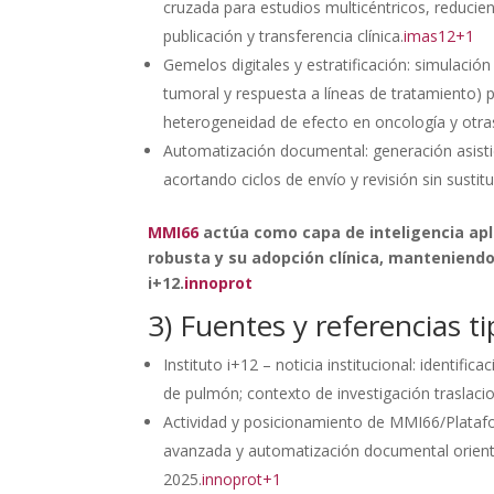
cruzada para estudios multicéntricos, reducie
publicación y transferencia clínica.
imas12+1
Gemelos digitales y estratificación: simulación 
tumoral y respuesta a líneas de tratamiento) p
heterogeneidad de efecto en oncología y otras
Automatización documental: generación asistid
acortando ciclos de envío y revisión sin sustitui
MMI66
actúa como capa de inteligencia apl
robusta y su adopción clínica, manteniendo 
i+12.
innoprot
3) Fuentes y referencias t
Instituto i+12 – noticia institucional: identi
de pulmón; contexto de investigación traslaci
Actividad y posicionamiento de MMI66/Platafo
avanzada y automatización documental orienta
2025.
innoprot+1