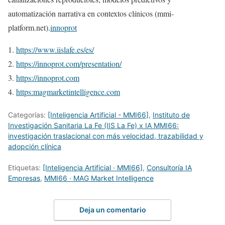
automatización narrativa en contextos clínicos (mmi-
platform.net).
innoprot
https://www.iislafe.es/es/
https://innoprot.com/presentation/
https://innoprot.com
https:magmarketintelligence.com
Categorías:
[Inteligencia Artificial - MMI66]
,
Instituto de
Investigación Sanitaria La Fe (IIS La Fe) x IA MMI66:
investigación traslacional con más velocidad, trazabilidad y
adopción clínica
Etiquetas:
[Inteligencia Artificial · MMI66]
,
Consultoría IA
Empresas
,
MMI66 · MAG Market Intelligence
Deja un comentario