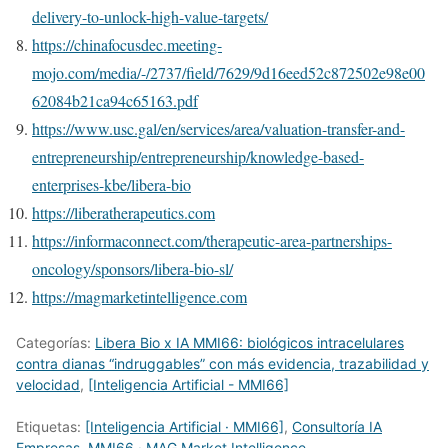
delivery-to-unlock-high-value-targets/
https://chinafocusdec.meeting-
mojo.com/media/-/2737/field/7629/9d16eed52c872502e98e00
62084b21ca94c65163.pdf
https://www.usc.gal/en/services/area/valuation-transfer-and-
entrepreneurship/entrepreneurship/knowledge-based-
enterprises-kbe/libera-bio
https://liberatherapeutics.com
https://informaconnect.com/therapeutic-area-partnerships-
oncology/sponsors/libera-bio-sl/
https://magmarketintelligence.com
Categorías:
Libera Bio x IA MMI66: biológicos intracelulares
contra dianas “indruggables” con más evidencia, trazabilidad y
velocidad
,
[Inteligencia Artificial - MMI66]
Etiquetas:
[Inteligencia Artificial · MMI66]
,
Consultoría IA
Empresas
,
MMI66 · MAG Market Intelligence