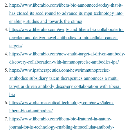
https://www.liberabio.com/libera-bio-announced-today-that-it-
has-closed-its-seed-round-to-advance-its-mpn-technology-into-
enabling-studies-and-towards-the-clinic/
https://www.liberabio.com/evqlv-and-libera-bio-collaborate-to-
develop-and-deliver-novel-antibodies-to-intracellular-cancer-
targets/
https://www.liberabio.com/new-multi-target-ai-driven-antibody-
discovery-collaboration-with-immunoprecise-antibodies-ipa/
https://www.ipatherapeutics.com/news/immunoprecise-
antibodies-subsidiary-talem-therapeutics-announces-a-multi-
target-ai-driven-antibody-discovery-collaboration-with-libera-
bio
https://www.pharmaceutical-technology.com/news/talem-
libera-bio-ai-antibodies/
https://www.liberabio.com/libera-bio-featured-in-nature-
journal-for-its-technology-enabling-intracellular-antibody-