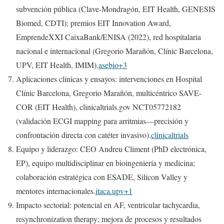
subvención pública (Clave-Mondragón, EIT Health, GENESIS
Biomed, CDTI); premios EIT Innovation Award,
EmprendeXXI CaixaBank/ENISA (2022), red hospitalaria
nacional e internacional (Gregorio Marañón, Clínic Barcelona,
UPV, EIT Health, IMIM).
asebio+3
Aplicaciones clínicas y ensayos: intervenciones en Hospital
Clínic Barcelona, Gregorio Marañón, multicéntrico SAVE-
COR (EIT Health), clinicaltrials.gov NCT05772182
(validación ECGI mapping para arritmias—precisión y
confrontación directa con catéter invasivo).
clinicaltrials
Equipo y liderazgo: CEO Andreu Climent (PhD electrónica,
EP), equipo multidisciplinar en bioingeniería y medicina;
colaboración estratégica con ESADE, Silicon Valley y
mentores internacionales.
itaca.upv+1
Impacto sectorial: potencial en AF, ventricular tachycardia,
resynchronization therapy; mejora de procesos y resultados