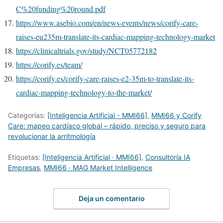
C%20funding%20round.pdf
https://www.asebio.com/en/news-events/news/corify-care-
raises-eu235m-translate-its-cardiac-mapping-technology-market
https://clinicaltrials.gov/study/NCT05772182
https://corify.es/team/
https://corify.es/corify-care-raises-e2-35m-to-translate-its-
cardiac-mapping-technology-to-the-market/
Categorías:
[Inteligencia Artificial - MMI66]
,
MMI66 y Corify
Care: mapeo cardíaco global – rápido, preciso y seguro para
revolucionar la arritmología
Etiquetas:
[Inteligencia Artificial · MMI66]
,
Consultoría IA
Empresas
,
MMI66 · MAG Market Intelligence
Deja un comentario