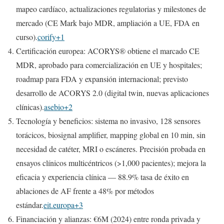
mapeo cardíaco, actualizaciones regulatorias y milestones de
mercado (CE Mark bajo MDR, ampliación a UE, FDA en
curso).
corify+1
Certificación europea: ACORYS® obtiene el marcado CE
MDR, aprobado para comercialización en UE y hospitales;
roadmap para FDA y expansión internacional; previsto
desarrollo de ACORYS 2.0 (digital twin, nuevas aplicaciones
clínicas).
asebio+2
Tecnología y beneficios: sistema no invasivo, 128 sensores
torácicos, biosignal amplifier, mapping global en 10 min, sin
necesidad de catéter, MRI o escáneres. Precisión probada en
ensayos clínicos multicéntricos (>1,000 pacientes); mejora la
eficacia y experiencia clínica — 88.9% tasa de éxito en
ablaciones de AF frente a 48% por métodos
estándar.
eit.europa+3
Financiación y alianzas: €6M (2024) entre ronda privada y