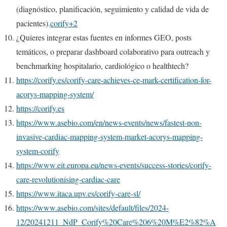
(diagnóstico, planificación, seguimiento y calidad de vida de
pacientes).
corify+2
¿Quieres integrar estas fuentes en informes GEO, posts
temáticos, o preparar dashboard colaborativo para outreach y
benchmarking hospitalario, cardiológico o healthtech?
https://corify.es/corify-care-achieves-ce-mark-certification-for-
acorys-mapping-system/
https://corify.es
https://www.asebio.com/en/news-events/news/fastest-non-
invasive-cardiac-mapping-system-market-acorys-mapping-
system-corify
https://www.eit.europa.eu/news-events/success-stories/corify-
care-revolutionising-cardiac-care
https://www.itaca.upv.es/corify-care-sl/
https://www.asebio.com/sites/default/files/2024-
12/20241211_NdP_Corify%20Care%206%20M%E2%82%A