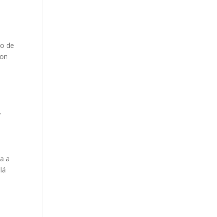
e
to de
con
y
da a
lá
n