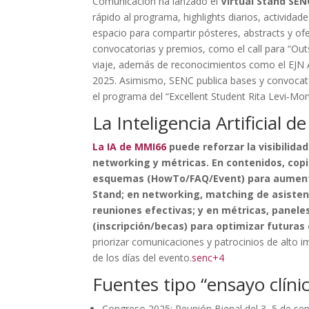
Comunicación ha lanzado el
Virtual Stand SEN
rápido al programa, highlights diarios, activid
espacio para compartir pósteres, abstracts y of
convocatorias y premios, como el call para “Ou
viaje, además de reconocimientos como el EJN Aw
2025. Asimismo, SENC publica bases y convocato
el programa del “Excellent Student Rita Levi‑Mo
La Inteligencia Artificial 
La IA de MMI66
puede reforzar la visibilida
networking y métricas. En contenidos, cop
esquemas (HowTo/FAQ/Event) para aumentar
Stand; en networking, matching de asisten
reuniones efectivas; y en métricas, panele
(inscripción/becas) para optimizar futuras 
priorizar comunicaciones y patrocinios de alto 
de los días del evento.
senc+4
Fuentes tipo “ensayo clíni
Congreso 2025: Reunión Bienal del 3–5 de sep