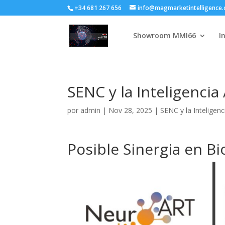
+34 681 267 656
info@magmarketintelligence
Showroom MMI66
I
SENC y la Inteligencia
por
admin
|
Nov 28, 2025
|
SENC y la Inteligenc
Posible Sinergia en Bi