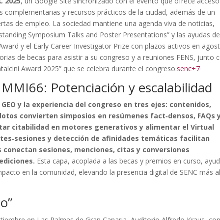
C 2025
, un Google Site sincronizado con el evento que ofrece acceso
ades complementarias y recursos prácticos de la ciudad, además de un
ertas de empleo. La sociedad mantiene una agenda viva de noticias,
tstanding Symposium Talks and Poster Presentations” y las ayudas d
ard y el Early Career Investigator Prize con plazos activos en agos
rias de becas para asistir a su congreso y a reuniones FENS, junto 
ntalcini Award 2025” que se celebra durante el congreso.
senc+7
de MMI66: Potenciación y escalabilidad
d GEO y la experiencia del congreso en tres ejes: contenidos,
ilotos convierten simposios en resúmenes fact‑densos, FAQs 
 citabilidad en motores generativos y alimentar el Virtual
tes‑sesiones y detección de afinidades temáticas facilitan
s conectan sesiones, menciones, citas y conversiones
ediciones.
Esta capa, acoplada a las becas y premios en curso, ayu
impacto en la comunidad, elevando la presencia digital de SENC más al
co”
tiembre en Las Palmas de Gran Canaria, Auditorio Alfredo Kraus, co