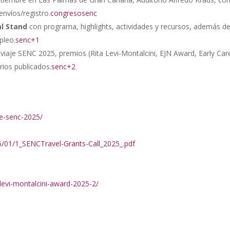
envíos/registro.
congresosenc
al Stand
con programa, highlights, actividades y recursos, además d
pleo.
senc+1
iaje SENC 2025, premios (Rita Levi‑Montalcini, EJN Award, Early Car
erios publicados.
senc+2
de-senc-2025/
/01/1_SENCTravel-Grants-Call_2025_.pdf
-levi-montalcini-award-2025-2/