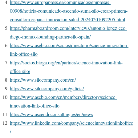
https://www.europapress.es/comunicados/empresas-
00908/noticia-comunicado-ascendo-suma-silo-crear-primera-
consultora-espana-innovacion-salud-20240201092205.html
https://pharmaboardroom.com/interviews/antonio-lopez-ceo-
diego-monux-founding-partner-silo-spain/
https://www.asebio.com/socios/directorio/science-innovation-
link-office-silo
https://socios.bioga.org/en/partner/science-innovation-link-
office-silo/
https://www.silocompany.com/en/
https://www.silocompany.com/galicia/
https://www.asebio.com/en/members/directory/science-
innovation-link-office-silo
https://www.ascendoconsulting.es/en/news
https://www.linkedin.com/company/scienceinnovationlinkoffice
/