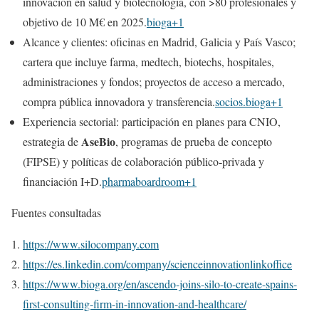
innovación en salud y biotecnología, con >80 profesionales y
objetivo de 10 M€ en 2025.
bioga+1
Alcance y clientes: oficinas en Madrid, Galicia y País Vasco;
cartera que incluye farma, medtech, biotechs, hospitales,
administraciones y fondos; proyectos de acceso a mercado,
compra pública innovadora y transferencia.
socios.bioga+1
Experiencia sectorial: participación en planes para CNIO,
AseBio
estrategia de
, programas de prueba de concepto
(FIPSE) y políticas de colaboración público‑privada y
financiación I+D.
pharmaboardroom+1
Fuentes consultadas
https://www.silocompany.com
https://es.linkedin.com/company/scienceinnovationlinkoffice
https://www.bioga.org/en/ascendo-joins-silo-to-create-spains-
first-consulting-firm-in-innovation-and-healthcare/