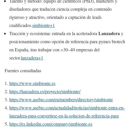
Talento y método: equipo de científicos (PhD), marketers y
diseñadores que traducen ciencia compleja en contenido
riguroso y atractivo, orientado a captación de leads
cualificados.
simbionte+1
Lanzadera
Tracción y ecosistema: entrada en la aceleradora
y
posicionamiento como opción de referencia para pymes biotech
en España, tras trabajar con >30–40 empresas del
sector.
lanzadera+1
Fuentes consultadas
https://www.simbionte.es
https://lanzadera.es/proyecto/simbionte/
https://www.asebio.com/en/members/directory/simbionte
https://www.asebio.com/actualidad/noticias/simbionte-entra-en-
lanzadera-para-convertirse-en-la-solucion-de-referencia-para
https://es.linkedin.com/company/simbionte-es